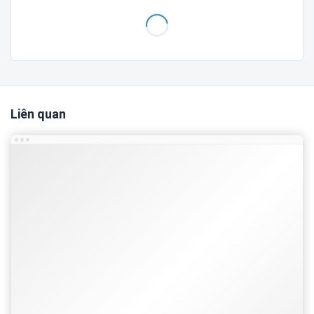
sau đó inbox
Fanpage
để mua
Thông tin liên hệ
Fanpage:
Giao Diện Blog
Liên quan
Trân trọng cảm ơn!