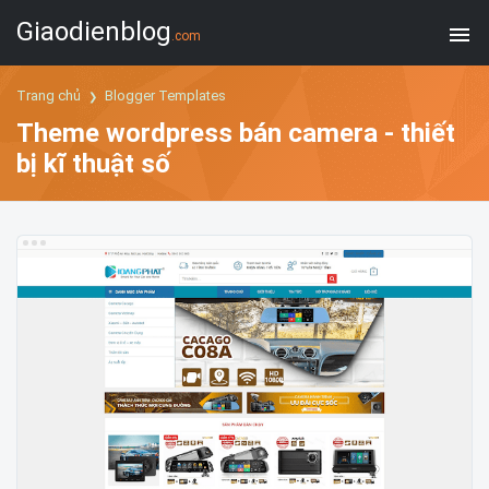
Giaodienblog
.com
Trang chủ
Blogger Templates
Theme wordpress bán camera - thiết
bị kĩ thuật số