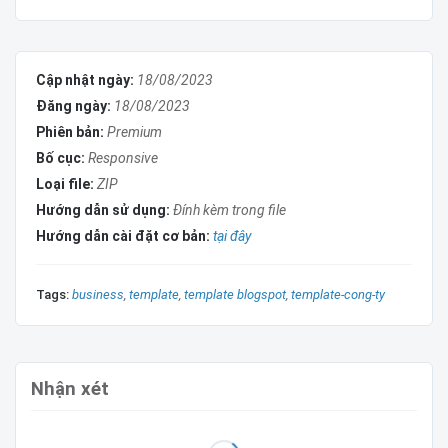
tối ưu hóa code, các trang thiết kế rất chuyên nghiệp.
Tính năng nâng cấp
Cập nhật ngày:
18/08/2023
Tính năng
Test
Đăng ngày:
18/08/2023
Phiên bản:
Premium
Layout dễ chỉnh sửa
True
Bố cục:
Responsive
Thân thiện mọi thiết bị
True
Loại file:
ZIP
Chuẩn SEO ONPAGE
True
Hướng dẫn sử dụng:
Đính kèm trong file
Hướng dẫn cài đặt cơ bản:
tại đây
Tags:
business
template
template blogspot
template-cong-ty
Ưu đãi khi mua template blogspot
Hỗ trợ cài đặt và hướng dẫn qua ultraview và
teamviewer
Nhận xét
Được bảo hành vĩnh viễn nếu xảy ra sự cố
Hỗ trợ thêm các nút gọi, zalo ...