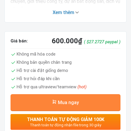
chuyển, giới thiệu công ty, dự án bất động sản, dịch vụ
vận tải,...
Xem thêm
Template có bố cục đầy đủ, dễ dàng chỉnh sửa.
Tính năng nổi bật
600.000
₫
Giá bán:
( $27.2727 paypal )
Tính năng
Test
Không mã hóa code
Layout
Version 3
Không bản quyền chân trang
Widget
Version 2
Hỗ trợ cài đặt giống demo
Reponsive
Check
Hỗ trợ hỏi đáp khi cần
Hỗ trợ qua ultraview/teamview
(hot)
Mobile Friendly
Check
Google structured
Check
Mua ngay
Breadcrumb
True
THANH TOÁN TỰ ĐỘNG GIẢM 100K
Thanh toán tự động nhận file trong 30 giây
Giao diện được thiết kế chuẩn responsive, chuẩn seo,