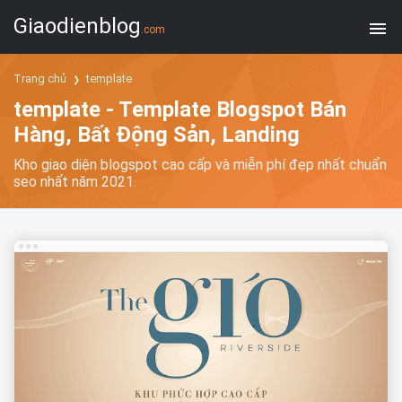
Giaodienblog
.com
Trang chủ
template
template - Template Blogspot Bán
Hàng, Bất Động Sản, Landing
Kho giao diện blogspot cao cấp và miễn phí đẹp nhất chuẩn
seo nhất năm 2021.